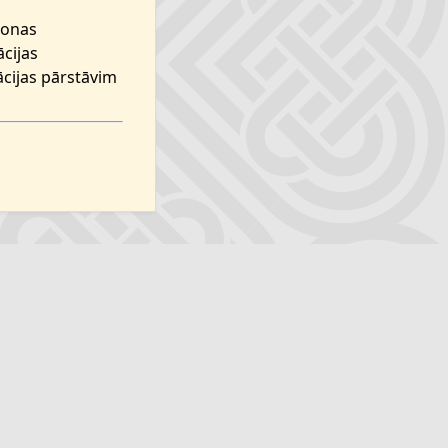
rsonas
ācijas
ācijas pārstāvim