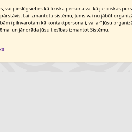
s, vai pieslēgsieties kā fiziska persona vai kā juridiskas pe
 pārstāvis. Lai izmantotu sistēmu, Jums vai nu jābūt organiz
ībām (pilnvarotam kā kontaktpersonai), vai arī Jūsu organiz
tēmai un jānorāda Jūsu tiesības izmantot Sistēmu.
ka