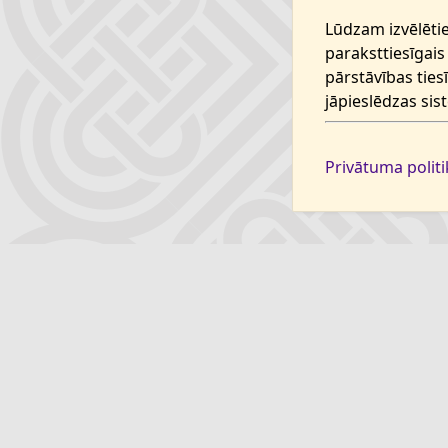
Lūdzam izvēlētie
paraksttiesīgais
pārstāvības ties
jāpieslēdzas sis
Privātuma politi